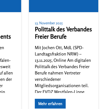
13. November 2025
Polittalk des Verbandes
ents
Freier Berufe
ien
Mit Jochen Ott, MdL (SPD-
Landtagsfraktion NRW) –
falen-
13.11.2025, Online Am digitalen
sweit
Polittalk des Verbandes Freier
uf allen
Berufe nahmen Vertreter
sen der
verschiedener
er
Mitgliedsorganisationen teil.
ein.
Der FVDZ Westfalen-Lippe
wurde durch die
Mehr erfahren
e
Landesvorsitzende Dr. Patricia