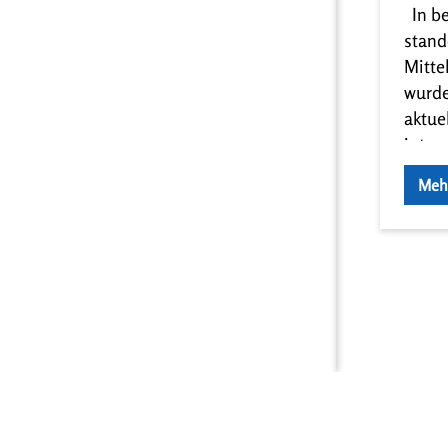
In b
stand
Mitte
wurde
aktue
intens
Verlä
Meh
Nutz
Aufgr
Liefe
Herst
die N
elekt
Heilb
verlä
die Z
verme
© 2026 F