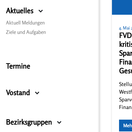
Aktuelles
Aktuell Meldungen
4. Mai
Ziele und Aufgaben
FVD
kriti
Spar
Fin
Termine
Ges
Stel
Westf
Vostand
Sparv
Fina
Gesun
Bezirksgruppen
Deuts
Meh
Westf