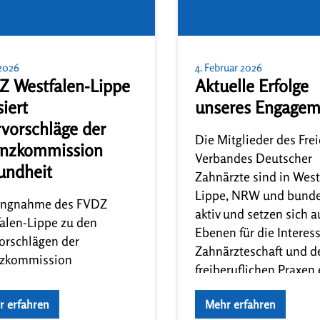
 2026
4. Februar 2026
Z Westfalen-Lippe
Aktuelle Erfolge
siert
unseres Engagem
vorschläge der
Die Mitglieder des Fre
anzkommission
Verbandes Deutscher
undheit
Zahnärzte sind in West
Lippe, NRW und bunde
lungnahme des FVDZ
aktiv und setzen sich a
alen-Lippe zu den
Ebenen für die Interes
orschlägen der
Zahnärzteschaft und d
nzkommission
freiberuflichen Praxen 
dheit Der Freie Verband
Vieles geschieht im
cher Zahnärzte
r erfahren
Mehr erfahren
Hintergrund – doch di
alen-Lippe (FVDZ WL)