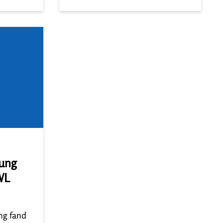
ar.
Wachter vertreten. Im
es
Austausch brachte Dr. Wachter
zwei zentrale Anliegen ein:
its- und
Stärkung der Prävention: Sie
chungsaufgaben
sprach sich erneut für die
gesetzliche Verankerung des
,
täglichen Zähneputzens […]
ung
WL
ng fand